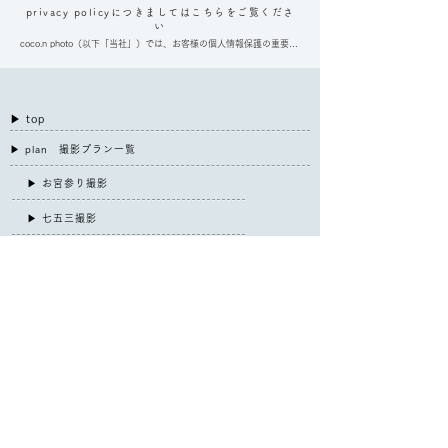
privacy policyにつきましてはこちらをご覧くださ
い
coco.n photo（以下「当社」）では、お客様の個人情報保護の重要性
について認識し、当社がお預かりする個人情報の管理に細心の注意を
払います。

また、以下のプライバシーポリシーに従い、適切な取り扱い及び保護
に努めます

- - - - - - - - - - - - - - - - -

◾️個人情報保護方針

▶︎
top
当社は、以下のとおり個人情報保護方針を定め、個人情報保護の仕組
みを構築し、個人情報保護の重要性の認識と取組みを徹底することに
より、個人情報の保護を推進致します。

▶︎
plan
撮影プラン一覧
◾️個人情報の管理

▶︎ お宮参り撮影
当社は、お客様の個人情報を正確かつ最新の状態に保ち、個人情報へ
の不正アクセス・紛失・破損・改ざん・漏洩などを防止するため、セ
キュリティシステムの維持・管理体制の整備等の必要な措置を講じ、
安全対策を実施し個人情報の厳重な管理を行ないます。

▶︎ 七五三撮影
◾️個人情報の利用目的

▶︎ 成人式前撮り・後撮り
当サイトでは、お客様からのお問い合わせ時に、お名前、e-mailアド
レス、電話番号等の個人情報をご入力いただく場合がございますが、
これらの個人情報はご提供いただく際の目的以外では利用いたしませ
ん。

▶︎ プロフィール写真撮影
お客様からお預かりした個人情報は、当社からのご連絡や業務のご案
内やご質問に対する回答として、電子メールのご送付に利用いたしま
す。

▶︎ イベント撮影
◾️個人情報の第三者への開示・提供の禁止

▶︎ 出張費について
当社は、お客様よりお預かりした個人情報を適切に管理し、次のいず
れかに該当する場合を除き、個人情報を第三者に開示いたしません。

▶︎ キャンセル・日程変更について
・お客様の同意がある場合

・法令に基づき開示することが必要である場合

・本人または第三者の生命，身体，財産その他の権利利益を害するお
それがある場合​

▶︎
concept & profile
coco.nphotoについて
・国の機関等の法令の定める事務への協力の場合（税務調査、統計調
査等）
